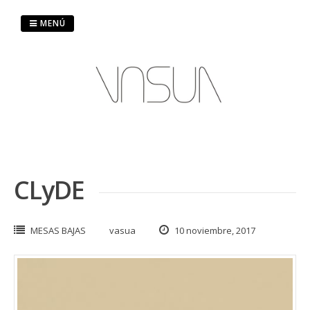
Saltar
al
MENÚ
contenido
CLyDE
MESAS BAJAS
vasua
10 noviembre, 2017